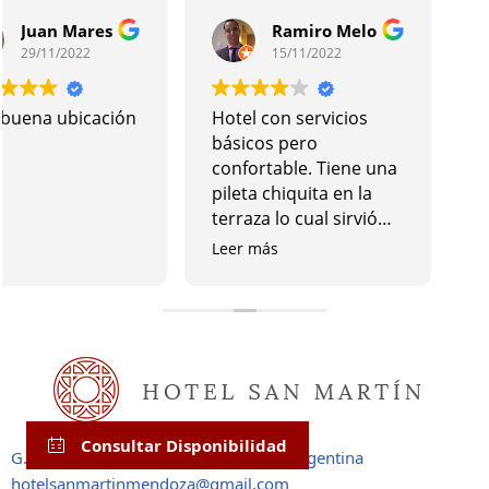
Juan Mares
Ramiro Melo
29/11/2022
15/11/2022
buena ubicación
Hotel con servicios
básicos pero
confortable. Tiene una
pileta chiquita en la
terraza lo cual sirvió
para la estadía en esta
Leer más
época del año. Buen
lugar para pasar unos
días en Mendoza con
buena ubicación
Consultar Disponibilidad
G. Espejo 435, M5502AVL Mendoza, Argentina
hotelsanmartinmendoza@gmail.com